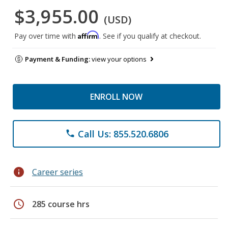
$3,955.00
(USD)
Affirm
Pay over time with
. See if you qualify at checkout.
Payment & Funding:
view your options
ENROLL NOW
Call Us: 855.520.6806
phone
info
Career series
schedule
285 course hrs