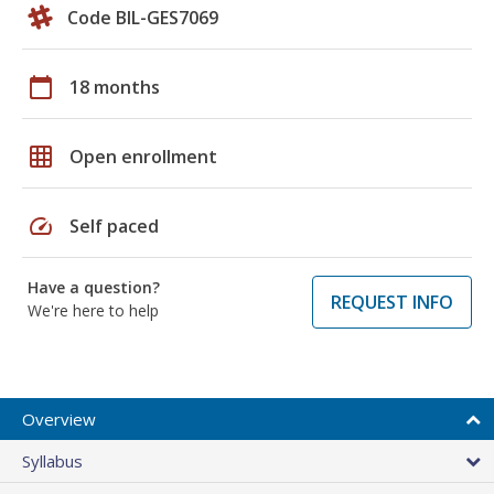
Code BIL-GES7069
calendar_today
18 months
grid_on
Open enrollment
speed
Self paced
Have a question?
REQUEST INFO
We're here to help
Overview
Syllabus