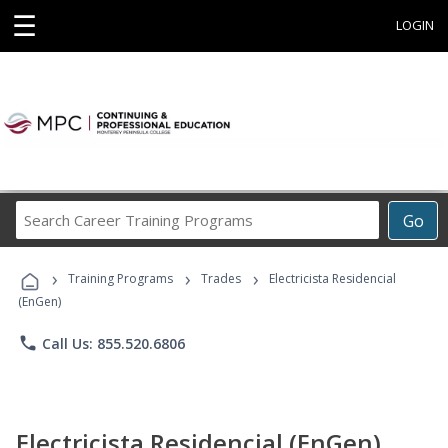
☰
LOGIN
Search
Go
Career
Training
›
›
›
Programs
Training Programs
Trades
Electricista Residencial
(EnGen)
phone
Call Us: 855.520.6806
Electricista Residencial (EnGen)